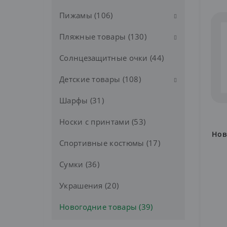
Женские трусы (86)
Пижамы (106)
Кепки (25)
Комплекты, топы (56)
Панамы (15)
Пляжные товары (130)
Женские пижамы (72)
Мужские трусы (47)
Шапки (13)
Мужские пижамы (34)
Солнцезащитные очки (44)
Купальники (72)
Носки (18)
Шляпы (5)
Пляжные шорты (31)
Детские товары (108)
Подростковые трусы (8)
Шлепанцы (27)
Шарфы (31)
Головные уборы (26)
Термобелье (10)
Костюмы (19)
Носки с принтами (53)
Нов
Кофты и штаны (20)
Спортивные костюмы (17)
Куртки (24)
Сумки (36)
Украшения (20)
Новогодние товары (39)