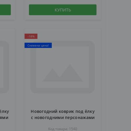
КУПИТЬ
-18%
Снижена цена!
ёлку
Новогодний коврик под ёлку
оями
c новогодними персонажами
1540
Код товара: 1540