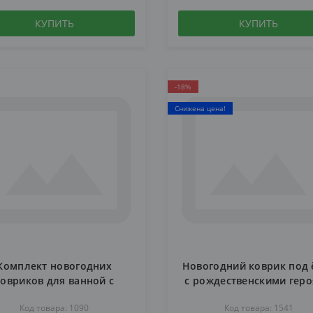
КУПИТЬ
КУПИТЬ
-18%
Снижена цена!
Комплект новогодних
Новогодний коврик под 
ковриков для ванной с
c рождественскими гер
ждественским принтом 3
1541
Код товара: 1090
Код товара: 1541
шт.