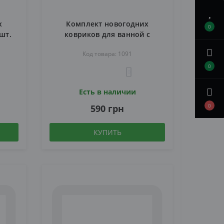
х
Комплект новогодних
0
шт.
ковриков для ванной с
Рождественским принтом
Код товара: 1091
зеленые 3 шт.
0
0
Есть в наличии
0
590 грн
КУПИТЬ