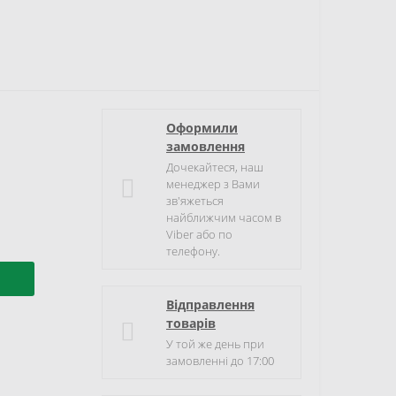
Оформили
замовлення
Дочекайтеся, наш
менеджер з Вами
зв'яжеться
найближчим часом в
Viber або по
телефону.
Відправлення
товарів
У той же день при
замовленні до 17:00