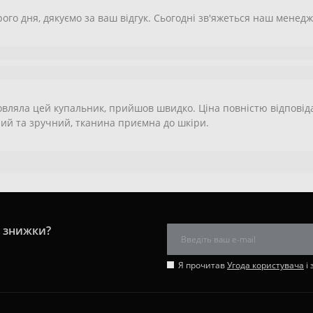
ого дня, дякуємо за ваш відгук. Сьогодні зв'яжеться наш мене
вляла цей купальник, прийшов швидко. Ціна повністю відповідає 
ий та зручний, тканина приємна до шкіри.
і знижки?
Я прочитав
Угода користувача
і 