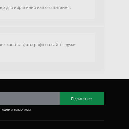
джер для вирішення вашого питання.
якості та фотографії на сайті – дуже
Підписатися
згоден з вимогами