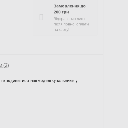
Замовлення до
200 грн
Відправлємо лише
після повної оплати
на карту!
и (2)
те подивитися інші моделі купальників у