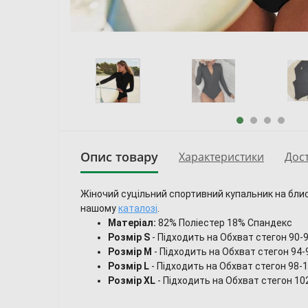
Опис товару
Характеристики
Дост
Жіночий суцільний спортивний купальник на блиск
нашому
каталозі
.
Матеріал:
82% Поліестер 18% Спандекс
Розмір S
-
П
ідходить на Обхват стегон 90-9
Розмір M
-
Підходить на Обхват стегон 94-9
Розмір L
-
Підходить на Обхват стегон 98-10
Розмір XL
-
Підходить на Обхват стегон 102