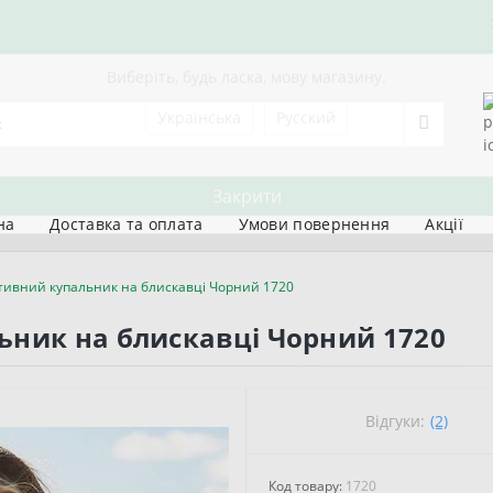
Виберіть, будь ласка, мову магазину.
Українська
Русский
на
Доставка та оплата
Умови повернення
Акції
Закрити
тивний купальник на блискавці Чорний 1720
ьник на блискавці Чорний 1720
Відгуки:
(2)
Код товару:
1720