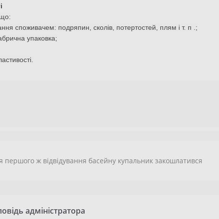
і
кщо:
ання споживачем: подряпин, сколів, потертостей, плям і т. п .;
абрична упаковка;
ластивості.
я першого ж відвідування басейну купальник закошлатився
повідь адміністратора