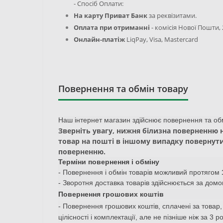
- Спосіб Оплати:
На карту Приват Банк
за реквізитами.
Оплата при отриманні
- комісія
Нової Пошти, 
Онлайн-платіж
LiqPay,
Visa, Mastercard
Повернення та обмін товару
Наш інтернет магазин здійснює повернення та обмі
Зверніть увагу, нижня білизна поверненню н
товар на пошті в іншому випадку повернути
поверненню.
Терміни повернення і обміну
- Повернення і обмін товарів можливий протягом
- Зворотня доставка товарів здійснюється за домо
Повернення грошових коштів
- Повернення грошових коштів, сплачені за товар
цілісності і комплектації, але не пізніше ніж за 3 р