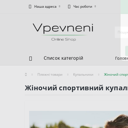
Наша адреса
Час роботи
Список категорій
Голов
Пляжні товари
Купальники
Жіночий спор
Жіночий спортивний купал