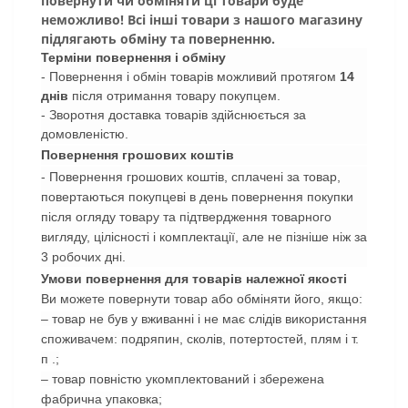
повернути чи обміняти ці товари буде
неможливо! Всі інші товари з нашого магазину
підлягають обміну та поверненню.
Терміни повернення і обміну
- Повернення і обмін товарів можливий протягом
14
днів
після отримання товару покупцем.
- Зворотня доставка товарів здійснюється за
домовленістю.
Повернення грошових коштів
- Повернення грошових коштів, сплачені за товар,
повертаються покупцеві в день повернення покупки
після огляду товару та підтвердження товарного
вигляду, цілісності і комплектації, але не пізніше ніж за
3 робочих дні.
Умови повернення для товарів належної якості
Ви можете повернути товар або обміняти його, якщо:
– товар не був у вживанні і не має слідів використання
споживачем: подряпин, сколів, потертостей, плям і т.
п .;
– товар повністю укомплектований і збережена
фабрична упаковка;