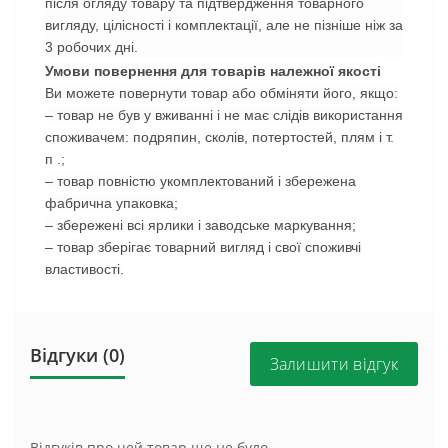
після огляду товару та підтвердження товарного
вигляду, цілісності і комплектації, але не пізніше ніж за
3 робочих дні.
Умови повернення для товарів належної якості
Ви можете повернути товар або обміняти його, якщо:
– товар не був у вживанні і не має слідів використання
споживачем: подряпин, сколів, потертостей, плям і т.
п .;
– товар повністю укомплектований і збережена
фабрична упаковка;
– збережені всі ярлики і заводське маркування;
– товар зберігає товарний вигляд і свої споживчі
властивості.
Відгуки (0)
Залишити відгук
Відгуків про цей товар ще не було.